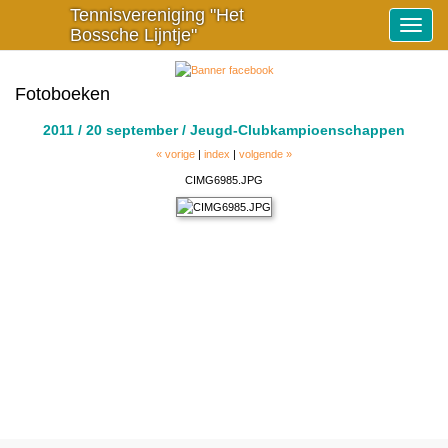
Tennisvereniging "Het
Toggle
Bossche Lijntje"
navigat
Fotoboeken
2011 / 20 september / Jeugd-Clubkampioenschappen
« vorige
|
index
|
volgende »
CIMG6985.JPG