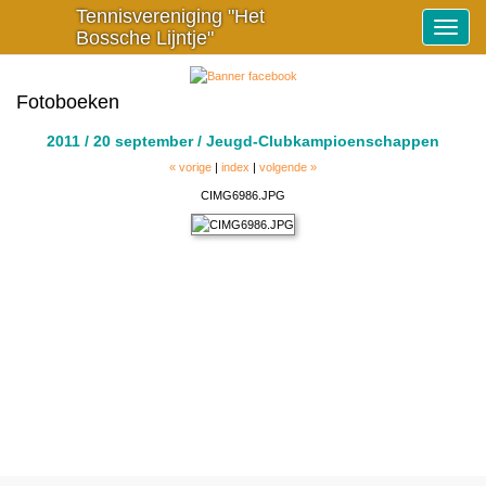
Tennisvereniging "Het
Toggle
Bossche Lijntje"
navigat
Fotoboeken
2011 / 20 september / Jeugd-Clubkampioenschappen
« vorige
|
index
|
volgende »
CIMG6986.JPG